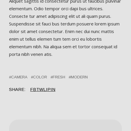
Aliquet sagittis id consectetur purus ut faucibus pulvinar
elementum. Odio tempor orci dapi bus ultrices.
Consecte tur amet adipiscing elit ut ali quam purus.
Suspendisse sit fauci bus terdum posuere lorem ipsum
dolor sit amet consectetur. Enim nec dui nunc mattis
enim ut tellus elemen tum tem orci eu lobortis
elementum nibh. Na aliqua sem et tortor consequat id
porta nibh venen atis.
CAMERA
COLOR
FRESH
MODERN
SHARE:
FB
TW
LI
PIN