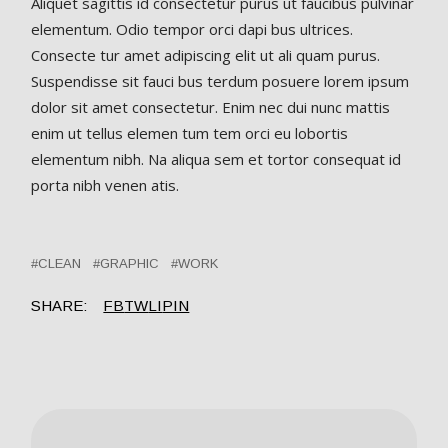
Aliquet sagittis id consectetur purus ut faucibus pulvinar
elementum. Odio tempor orci dapi bus ultrices.
Consecte tur amet adipiscing elit ut ali quam purus.
Suspendisse sit fauci bus terdum posuere lorem ipsum
dolor sit amet consectetur. Enim nec dui nunc mattis
enim ut tellus elemen tum tem orci eu lobortis
elementum nibh. Na aliqua sem et tortor consequat id
porta nibh venen atis.
CLEAN
GRAPHIC
WORK
SHARE:
FB
TW
LI
PIN